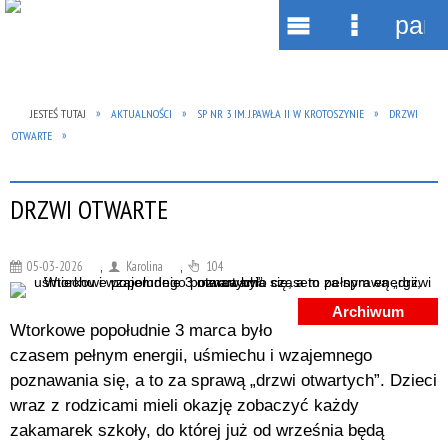
pane
Wyszukiwarka
Narzędzia
Menu
Menu
główne
szczegół
JESTEŚ TUTAJ
AKTUALNOŚCI
SP NR 3 IM. J.PAWŁA II W KROTOSZYNIE
DRZWI
OTWARTE
DRZWI OTWARTE
05-03-2026
,
Karolina
,
104
Archiwum
Wtorkowe popołudnie 3 marca było
czasem pełnym energii, uśmiechu i wzajemnego
poznawania się, a to za sprawą „drzwi otwartych”. Dzieci
wraz z rodzicami mieli okazję zobaczyć każdy
zakamarek szkoły, do której już od września będą