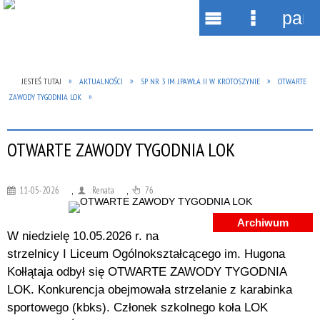
pane
Wyszukiwarka
Narzędzia
Menu
Menu
główne
szczegół
JESTEŚ TUTAJ
AKTUALNOŚCI
SP NR 3 IM. J.PAWŁA II W KROTOSZYNIE
OTWARTE
ZAWODY TYGODNIA LOK
OTWARTE ZAWODY TYGODNIA LOK
11-05-2026
,
Renata
,
76
Archiwum
W niedzielę 10.05.2026 r. na
strzelnicy I Liceum Ogólnokształcącego im. Hugona
Kołłątaja odbył się OTWARTE ZAWODY TYGODNIA
LOK. Konkurencja obejmowała strzelanie z karabinka
sportowego (kbks). Członek szkolnego koła LOK