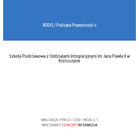
RODO / Polityka Prywatności »
Szkoła Podstawowa z Oddziałami Integracyjnymi im. Jana Pawła II w
Krotoszynie
WALIDACJA:
HTML5
+
CSS3
+
WCAG 2.1
WYKONANIE
CONCEPT
INTERMEDIA