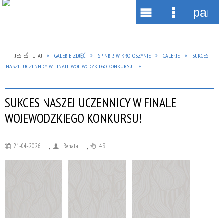
pane
Wyszukiwarka
Narzędzia
Menu
Menu
główne
szczegół
JESTEŚ TUTAJ
GALERIE ZDJĘĆ
SP NR 3 W KROTOSZYNIE
GALERIE
SUKCES
NASZEJ UCZENNICY W FINALE WOJEWODZKIEGO KONKURSU!
SUKCES NASZEJ UCZENNICY W FINALE
WOJEWODZKIEGO KONKURSU!
21-04-2026
,
Renata
,
49