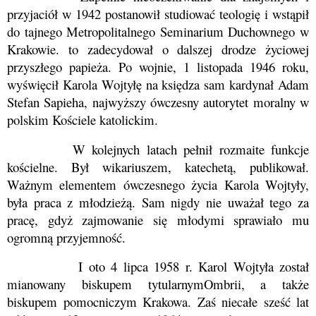
przyjaciół w 1942 postanowił studiować
teologię
i wstąpił
do tajnego
Metropolitalnego Seminarium Duchownego w
Krakowi
e. to zadecydował o dalszej drodze życiowej
przyszłego papieża. Po wojnie, 1 listopada 1946 roku,
wyświęcił Karola Wojtyłę na księdza sam kardynał
Adam
Stefan Sapieha
, najwyższy ówczesny autorytet moralny w
polskim Kościele katolickim.
W kolejnych latach pełnił rozmaite funkcje
kościelne. Był wikariuszem, katechetą, publikował.
Ważnym elementem ówczesnego życia Karola Wojtyły,
była praca z młodzieżą. Sam nigdy nie uważał tego za
pracę, gdyż zajmowanie się młodymi sprawiało mu
ogromną przyjemność.
I oto 4 lipca 1958 r. Karol Wojtyła został
mianowany
biskupem tytularnym
Ombrii
, a także
biskupem pomocniczym
Krakowa. Zaś niecałe sześć lat