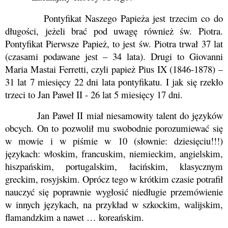
Pontyfikat Naszego Papieża jest trzecim co do
długości, jeżeli brać pod uwagę również św. Piotra.
Pontyfikat Pierwsze Papież, to jest św. Piotra trwał 37 lat
(czasami podawane jest – 34 lata). Drugi to Giovanni
Maria Mastai Ferretti,
czyli papież Pius IX (1846-1878) –
31 lat 7 miesięcy 22 dni
lata pontyfikatu. I jak się rzekło
trzeci to Jan Paweł II -
26 lat 5 miesięcy 17 dni.
Jan Paweł II miał niesamowity talent do języków
obcych. On to pozwolił mu swobodnie porozumiewać się
w mowie i w piśmie w 10 (słownie: dziesięciu!!!)
językach: włoskim, francuskim, niemieckim, angielskim,
hiszpańskim, portugalskim, łacińskim, klasycznym
greckim, rosyjskim. Oprócz tego w krótkim czasie potrafił
nauczyć się poprawnie wygłosić niedługie przemówienie
w innych językach, na przykład w szkockim, walijskim,
flamandzkim a nawet … koreańskim.