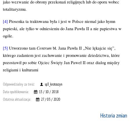
jako wezwanie do obrony przekonań religijnych lub do oporu wobec
totalitaryzmu.
[4]
Piosenka ta traktowana była i jest w Polsce niemal jako hymn
papieski, ale tylko w odniesieniu do Jana Pawła II a nie papiestwa w
ogóle.
Centrum
[5]
Utworzono tam
bł. Jana Pawła II „Nie lękajcie się”,
którego zadaniem jest
zachowanie i promowanie dziedzictwa, które
pozostawił po sobie Ojciec Święty Jan Paweł II oraz dialog między
religiami i kulturami
Odpowiedzialny za treść:
sp3_krotoszyn
Data opublikowania:
13 / 10 / 2018
Ostatnia aktualizacja:
27 / 03 / 2020
Historia zmian