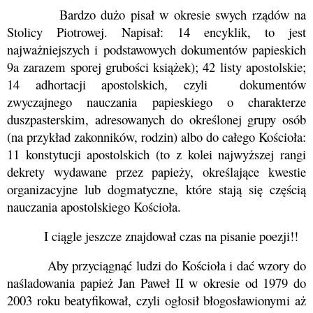
Bardzo dużo pisał w okresie swych rządów na
Stolicy Piotrowej. Napisał: 14 encyklik, to jest
najważniejszych i podstawowych dokumentów papieskich
9a zarazem sporej grubości książek); 42 listy apostolskie;
14 adhortacji apostolskich, czyli dokumentów
zwyczajnego nauczania
papieskiego
o charakterze
duszpasterskim, adresowanych do określonej grupy osób
(na przykład
zakonników
,
rodzin
) albo do całego
Kościoła
:
11 konstytucji apostolskich (to z kolei najwyższej rangi
dekret
y wydawane przez
papieży
, określające kwestie
organizacyjne lub
dogmatyczne
, które stają się częścią
nauczania apostolskiego
Kościoła
.
I ciągle jeszcze znajdował czas na pisanie poezji!!
Aby przyciągnąć ludzi do Kościoła i dać wzory do
naśladowania
papież
Jan Paweł II w okresie od 1979 do
2003 roku
beatyfikował
, czyli ogłosił błogosławionymi aż