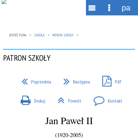
pane
Wyszukiwarka
Narzędzia
Menu
Menu
główne
szczegół
JESTEŚ TUTAJ
SZKOŁA
PATRON SZKOŁY
PATRON SZKOŁY
Poprzednia
Następna
Pdf
Drukuj
Powrót
Kontakt
Jan Paweł II
(1920-2005)