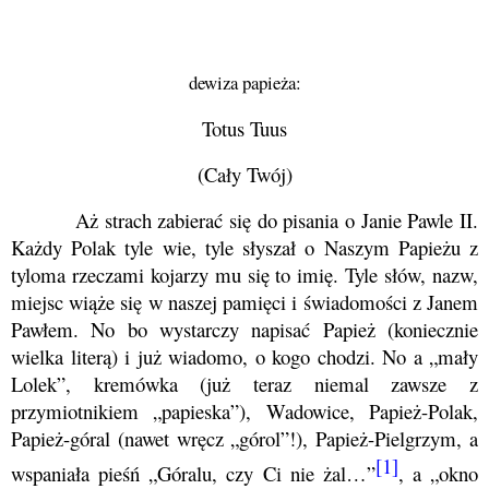
dewiza papieża:
Totus Tuus
(Cały Twój)
Aż strach zabierać się do pisania o Janie Pawle II.
Każdy Polak tyle wie, tyle słyszał o Naszym Papieżu z
tyloma rzeczami kojarzy mu się to imię. Tyle słów, nazw,
miejsc wiąże się w naszej pamięci i świadomości z Janem
Pawłem. No bo wystarczy napisać Papież (koniecznie
wielka literą) i już wiadomo, o kogo chodzi. No a „mały
Lolek”, kremówka (już teraz niemal zawsze z
przymiotnikiem „papieska”), Wadowice, Papież-Polak,
Papież-góral (nawet wręcz „górol”!), Papież-Pielgrzym, a
[1]
wspaniała pieśń „Góralu, czy Ci nie żal…”
, a „okno