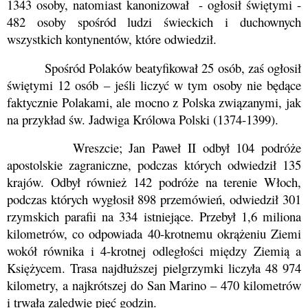
1343 osoby, natomiast
kanonizował
- ogłosił świętymi -
482 osoby spośród ludzi świeckich i duchownych
wszystkich kontynentów, które odwiedził.
Spośród Polaków beatyfikował 25 osób, zaś ogłosił
świętymi 12 osób – jeśli liczyć w tym osoby nie będące
faktycznie Polakami, ale mocno z Polska związanymi, jak
na przykład św. Jadwiga Królowa Polski (1374-1399).
Wreszcie; Jan Paweł II odbył 104 podróże
apostolskie zagraniczne, podczas których odwiedził 135
krajów. Odbył również 142 podróże na terenie Włoch,
podczas których wygłosił 898 przemówień, odwiedził 301
rzymskich parafii na 334 istniejące. Przebył 1,6 miliona
kilometrów, co odpowiada 40-krotnemu okrążeniu Ziemi
wokół równika i 4-krotnej odległości między Ziemią a
Księżycem. Trasa najdłuższej pielgrzymki liczyła 48 974
kilometry, a najkrótszej do San Marino – 470 kilometrów
i trwała zaledwie pięć godzin.