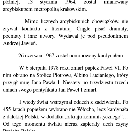
później, 13 stycznia 1964, został mianowany
arcybiskupem metropolitą krakowskim.
Mimo licznych arcybiskupich obowiązków, nie
zrywał kontaktu z literaturą. Ciągle pisał dramaty,
poematy i inne utwory. Wydawał je pod pseudonimem
Andrzej Jawień.
26 czerwca 1967 został
nominowany kardynałem
.
W 6 sierpnia 1978 roku zmarł papież Paweł VI. Po
nim obrano na Stolicę Piotrową Albino Lucianiego, który
przyjął imię Jana Pawła I. Niestety po trzydziestu trzech
dniach swego pontyfikatu Jan Paweł I zmarł.
I wtedy świat wstrzymał oddech z zadziwienia. Po
455 latach papieżem wybrano nie Włocha, lecz kardynała
z dalekiej Polski, w dodatku „z kraju komunistycznego”…
Od tego momentu światu nieraz zapierały dech czyny
Papieża-Polaka.