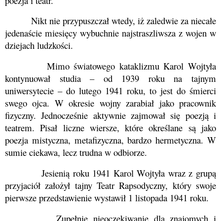
poezja i teatr.
Nikt nie przypuszczał wtedy, iż zaledwie za niecałe
jedenaście miesięcy wybuchnie najstraszliwsza z wojen w
dziejach ludzkości.
Mimo światowego kataklizmu Karol Wojtyła
kontynuował studia – od 1939 roku na tajnym
uniwersytecie – do lutego 1941 roku, to jest do śmierci
swego ojca. W okresie wojny zarabiał jako pracownik
fizyczny. Jednocześnie aktywnie zajmował się poezją i
teatrem. Pisał liczne wiersze, które określane są jako
poezja mistyczna, metafizyczna, bardzo hermetyczna. W
sumie ciekawa, lecz trudna w odbiorze.
Jesienią roku 1941 Karol Wojtyła wraz z grupą
przyjaciół założył tajny
Teatr Rapsodyczny
, który swoje
pierwsze przedstawienie wystawił 1 listopada 1941 roku.
Zupełnie nieoczekiwanie dla znajomych i