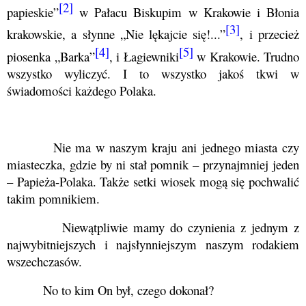
[2]
papieskie”
w Pałacu Biskupim w Krakowie i Błonia
[3]
krakowskie, a słynne „Nie lękajcie się!...”
, i przecież
[4]
[5]
piosenka „Barka”
, i Łagiewniki
w Krakowie. Trudno
wszystko wyliczyć. I to wszystko jakoś tkwi w
świadomości każdego Polaka.
Nie ma w naszym kraju ani jednego miasta czy
miasteczka, gdzie by ni stał pomnik – przynajmniej jeden
– Papieża-Polaka. Także setki wiosek mogą się pochwalić
takim pomnikiem.
Niewątpliwie mamy do czynienia z jednym z
najwybitniejszych i najsłynniejszym naszym rodakiem
wszechczasów.
No to kim On był, czego dokonał?