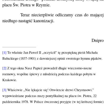
placu Św. Piotra w
Rzymie
.
Teraz niecierpliwie odliczamy czas do mającej
niedługo nastąpić kanonizacji.
Dnipro
[1]
To właśnie Jan Paweł II „oczyścił” tę przepiękną pieśń Michała
Bałuckiego (1837-1901) z dawniejszej opinii swoistego hymnu pijaków.
[2]
Z tego okna Nasz Papież prowadził długie wieczorno-nocne
rozmowy, wspólne śpiewy z młodzieżą podczas każdego pobytu w
Krakowie.
[3]
Właściwie „Nie lękajcie się! Otwórzcie drzwi Chrystusowi.”
wypowiedziane podczas mszy pontyfikalnej na placu św. Piotra, 22
października 1978. W Polsce ówczesnej przyjęte (w tej krótszej formie)