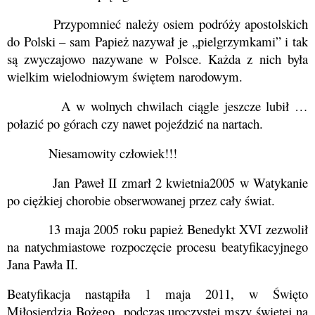
Przypomnieć należy osiem podróży apostolskich
do Polski – sam Papież nazywał je „pielgrzymkami” i tak
są zwyczajowo nazywane w Polsce. Każda z nich była
wielkim wielodniowym świętem narodowym.
A w wolnych chwilach ciągle jeszcze lubił …
połazić po górach czy nawet pojeździć na nartach.
Niesamowity człowiek!!!
Jan Paweł II zmarł
2 kwietnia
2005
w
Watykanie
po ciężkiej chorobie obserwowanej przez cały świat.
13 maja 2005 roku papież Benedykt XVI zezwolił
na natychmiastowe rozpoczęcie procesu beatyfikacyjnego
Jana Pawła II.
Beatyfikacja nastąpiła 1 maja 2011, w
Święto
Miłosierdzia Bożego
podczas uroczystej mszy świętej na