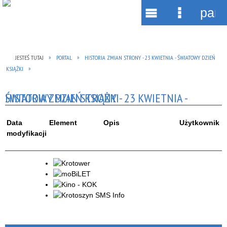
pane
Wyszukiwarka
Narzędzia
Menu
Menu
główne
szczegół
JESTEŚ TUTAJ
PORTAL
HISTORIA ZMIAN STRONY - 23 KWIETNIA - ŚWIATOWY DZIEŃ
KSIĄŻKI
HISTORIA ZMIAN STRONY - 23 KWIETNIA - ŚWIATOWY DZIEŃ KSIĄŻKI
Data
Element
Opis
Użytkownik
modyfikacji