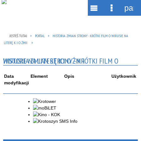
pane
Wyszukiwarka
Narzędzia
Menu
Menu
główne
szczegół
JESTEŚ TUTAJ
PORTAL
HISTORIA ZMIAN STRONY - KRÓTKI FILM O WIRUSIE NA
LITERĘ K I O ŻMII
HISTORIA ZMIAN STRONY - KRÓTKI FILM O WIRUSIE NA LITERĘ K I O ŻMII
Data
Element
Opis
Użytkownik
modyfikacji